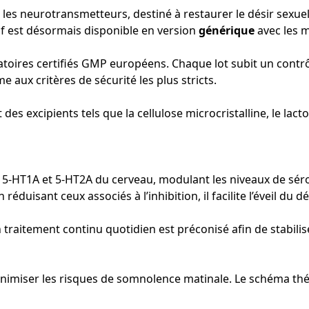
 les neurotransmetteurs, destiné à restaurer le désir sex
if est désormais disponible en version
générique
avec les 
toires certifiés GMP européens. Chaque lot subit un contrô
 aux critères de sécurité les plus stricts.
 des excipients tels que la cellulose microcristalline, le la
urs 5-HT1A et 5-HT2A du cerveau, modulant les niveaux de s
duisant ceux associés à l’inhibition, il facilite l’éveil du dé
 traitement continu quotidien est préconisé afin de stabilise
r minimiser les risques de somnolence matinale. Le schéma t