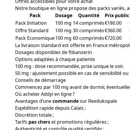
Offres accessibles pour votre achat
Notre boutique en ligne propose des packs variés, ad
Pack
Dosage
Quantité
Prix public
Pack Initiation
100 mg
14 comprimés
€180.00
Offre Standard
100 mg
30 comprimés
€360.00
Pack Economique
100 mg
60 comprimés
€720.00
La livraison standard est offerte en France métropoli
Dosages disponibles de flibanserin
Options adaptées à chaque patiente
100 mg : dose recommandée, prise unique le soir.
50 mg : ajustement possible en cas de sensibilité ou 
Conseils de démarrage
Commencez par 100 mg avant de dormir, éventuelleme
Où acheter Addyi en ligne ?
Avantages d’une
commande
sur Reedukopale
Expédition rapide depuis Calais ;
Discrétion totale ;
Tarifs
pas chers
et promotions régulières ;
Authenticité et contrôle qualité certifiés ;