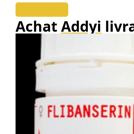
REEDUKOPALE
Achat
Addyi
livr