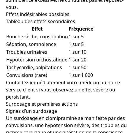
somnolence excessive, ne conduisez pas et reposez-
vous.
Effets indésirables possibles
Tableau des effets secondaires
Effet
Fréquence
Bouche sèche, constipation
1 sur 5
Sédation, somnolence
1 sur 5
Troubles urinaires
1 sur 10
Hypotension orthostatique
1 sur 20
Tachycardie, palpitations
1 sur 50
Convulsions (rare)
1 sur 1 000
Contactez immédiatement votre médecin ou notre
service client si vous observez un effet sévère ou
persistant.
Surdosage et premières actions
Signes d’un surdosage
Un surdosage en clomipramine se manifeste par des
convulsions, une hypotension sévère, des troubles du
rythme cardiaque et une altération de la conscience.