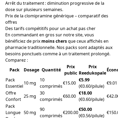
Arrêt du traitement : diminution progressive de la
dose sur plusieurs semaines.
Prix de la clomipramine générique – comparatif des
offres
Des tarifs compétitifs pour un achat pas cher
En commandant en gros sur notre site, vous
bénéficiez de prix
moins chers
que ceux affichés en
pharmacie traditionnelle. Nos packs sont adaptés aux
besoins ponctuels comme à un traitement prolongé.
Comparez :
Prix
Prix
Pack
Dosage
Quantité
Écon
public
Reedukopale
Pack
10
€5.99
10 mg
€15.00
€9.01
Essentiel
comprimés
(€0.60/pilule)
Offre
30
€18.00
25 mg
€60.00
€42.0
Confort
comprimés
(€0.60/pilule)
Pack
90
€50.00
Longue
50 mg
€200.00
€150.
comprimés
(€0.56/pilule)