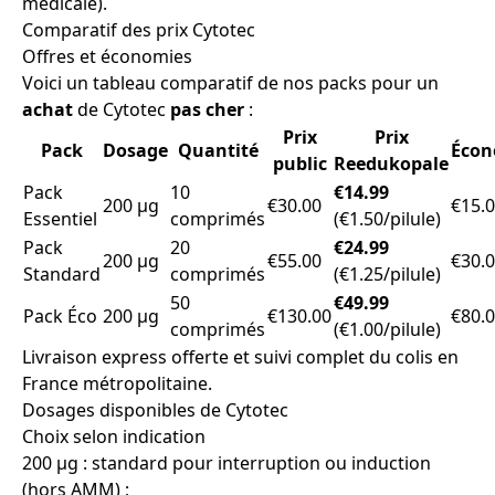
médicale).
Comparatif des prix Cytotec
Offres et économies
Voici un tableau comparatif de nos packs pour un
achat
de Cytotec
pas cher
:
Prix
Prix
Pack
Dosage
Quantité
Écon
public
Reedukopale
Pack
10
€14.99
200 µg
€30.00
€15.
Essentiel
comprimés
(€1.50/pilule)
Pack
20
€24.99
200 µg
€55.00
€30.
Standard
comprimés
(€1.25/pilule)
50
€49.99
Pack Éco
200 µg
€130.00
€80.
comprimés
(€1.00/pilule)
Livraison express offerte et suivi complet du colis en
France métropolitaine.
Dosages disponibles de Cytotec
Choix selon indication
200 µg : standard pour interruption ou induction
(hors AMM) ;