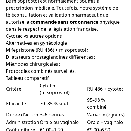
Le misoprostol est normalement soumis à
prescription médicale. Toutefois, notre système de
téléconsultation et validation pharmaceutique
autorise la
commande
sans ordonnance
physique,
dans le respect de la législation française.
Cytotec vs autres options
Alternatives en gynécologie
Mifepristone (RU 486) + misoprostol ;
Dilatateurs prostaglandines différentes ;
Méthodes chirurgicales ;
Protocoles combinés surveillés.
Tableau comparatif
Cytotec
Critère
RU 486 + cytotec
(misoprostol)
95–98 %
Efficacité
70–85 % seul
combiné
Durée d’action
3–6 heures
Variable (2 jours)
Administration
Orale ou vaginale
Orale + vaginale
Coût unitaire
€1.00–1.50
€5.00–6.50