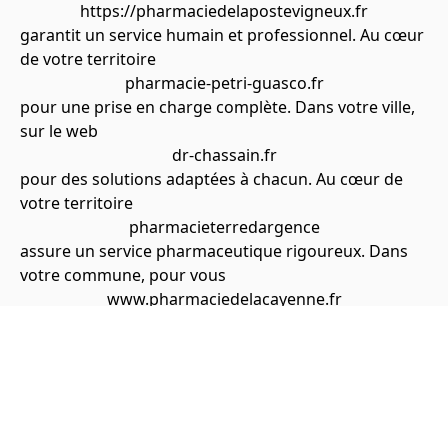
https://pharmaciedelapostevigneux.fr
garantit un service humain et professionnel. Au cœur
de votre territoire
pharmacie-petri-guasco.fr
pour une prise en charge complète. Dans votre ville,
sur le web
dr-chassain.fr
pour des solutions adaptées à chacun. Au cœur de
votre territoire
pharmacieterredargence
assure un service pharmaceutique rigoureux. Dans
votre commune, pour vous
www.pharmaciedelacayenne.fr
assure discrétion et professionnalisme. Livraison
express dans votre zone
www.pharmacieduvigan.fr
garantit rapidité et efficacité. Votre pharmacie
connectée 24h/24
https://pharmacieducentre-montval-sur-loir.fr