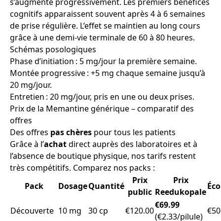
s’augmente progressivement. Les premiers bénéfices
cognitifs apparaissent souvent après 4 à 6 semaines
de prise régulière. L’effet se maintien au long cours
grâce à une demi-vie terminale de 60 à 80 heures.
Schémas posologiques
Phase d’initiation : 5 mg/jour la première semaine.
Montée progressive : +5 mg chaque semaine jusqu’à
20 mg/jour.
Entretien : 20 mg/jour, pris en une ou deux prises.
Prix de la Memantine générique – comparatif des
offres
Des offres
pas chères
pour tous les patients
Grâce à l’
achat
direct auprès des laboratoires et à
l’absence de boutique physique, nos tarifs restent
très compétitifs. Comparez nos packs :
Prix
Prix
Pack
Dosage
Quantité
Éc
public
Reedukopale
€69.99
Découverte
10 mg
30 cp
€120.00
€50
(€2.33/pilule)