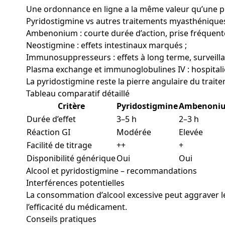
Une ordonnance en ligne a la même valeur qu’une pre
Pyridostigmine vs autres traitements myasthénique
Ambenonium : courte durée d’action, prise fréquente
Neostigmine : effets intestinaux marqués ;
Immunosuppresseurs : effets à long terme, surveilla
Plasma exchange et immunoglobulines IV : hospitalie
La pyridostigmine reste la pierre angulaire du traite
Tableau comparatif détaillé
Critère
Pyridostigmine
Ambenoni
Durée d’effet
3–5 h
2–3 h
Réaction GI
Modérée
Elevée
Facilité de titrage
++
+
Disponibilité générique
Oui
Oui
Alcool et pyridostigmine – recommandations
Interférences potentielles
La consommation d’alcool excessive peut aggraver 
l’efficacité du médicament.
Conseils pratiques