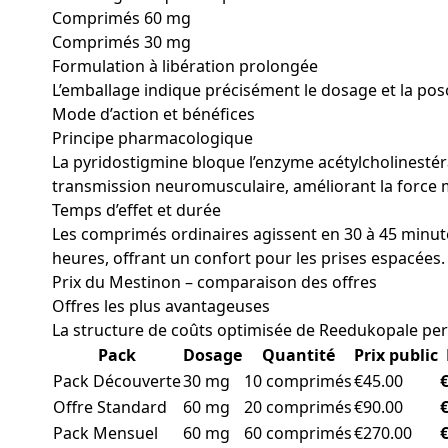
Comprimés 60 mg
Comprimés 30 mg
Formulation à libération prolongée
L’emballage indique précisément le dosage et la po
Mode d’action et bénéfices
Principe pharmacologique
La pyridostigmine bloque l’enzyme acétylcholinestéra
transmission neuromusculaire, améliorant la force mu
Temps d’effet et durée
Les comprimés ordinaires agissent en 30 à 45 minutes
heures, offrant un confort pour les prises espacées.
Prix du Mestinon – comparaison des offres
Offres les plus avantageuses
La structure de coûts optimisée de Reedukopale pe
Pack
Dosage
Quantité
Prix public
Pack Découverte
30 mg
10 comprimés
€45.00
Offre Standard
60 mg
20 comprimés
€90.00
Pack Mensuel
60 mg
60 comprimés
€270.00