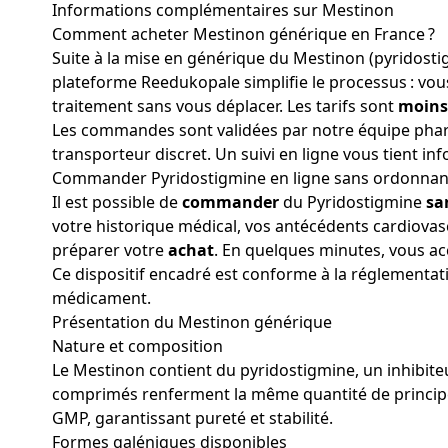
Informations complémentaires sur Mestinon
Comment acheter Mestinon générique en France ?
Suite à la mise en générique du Mestinon (pyridostig
plateforme Reedukopale simplifie le processus : vo
traitement sans vous déplacer. Les tarifs sont
moins
Les commandes sont validées par notre équipe pharma
transporteur discret. Un suivi en ligne vous tient inf
Commander Pyridostigmine en ligne sans ordonna
Il est possible de
commander
du Pyridostigmine
sa
votre historique médical, vos antécédents cardiovas
préparer votre
achat
. En quelques minutes, vous ac
Ce dispositif encadré est conforme à la réglementati
médicament.
Présentation du Mestinon générique
Nature et composition
Le Mestinon contient du pyridostigmine, un inhibiteu
comprimés renferment la même quantité de principe
GMP, garantissant pureté et stabilité.
Formes galéniques disponibles