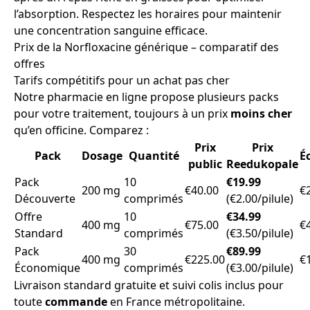
l’absorption. Respectez les horaires pour maintenir
une concentration sanguine efficace.
Prix de la Norfloxacine générique – comparatif des
offres
Tarifs compétitifs pour un achat pas cher
Notre pharmacie en ligne propose plusieurs packs
pour votre traitement, toujours à un prix
moins cher
qu’en officine. Comparez :
Prix
Prix
Pack
Dosage
Quantité
É
public
Reedukopale
Pack
10
€19.99
200 mg
€40.00
€
Découverte
comprimés
(€2.00/pilule)
Offre
10
€34.99
400 mg
€75.00
€
Standard
comprimés
(€3.50/pilule)
Pack
30
€89.99
400 mg
€225.00
€
Économique
comprimés
(€3.00/pilule)
Livraison standard gratuite et suivi colis inclus pour
toute
commande
en France métropolitaine.