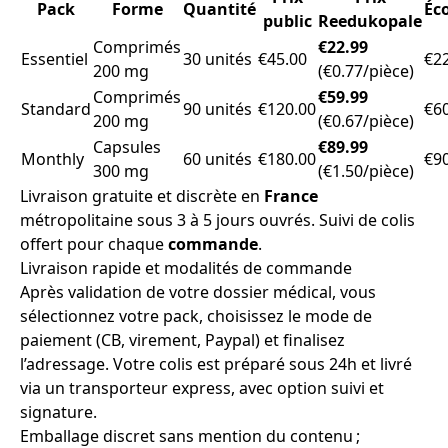
Pack
Forme
Quantité
Éc
public
Reedukopale
Comprimés
€22.99
Essentiel
30 unités
€45.00
€2
200 mg
(€0.77/pièce)
Comprimés
€59.99
Standard
90 unités
€120.00
€6
200 mg
(€0.67/pièce)
Capsules
€89.99
Monthly
60 unités
€180.00
€9
300 mg
(€1.50/pièce)
Livraison gratuite et discrète en
France
métropolitaine sous 3 à 5 jours ouvrés. Suivi de colis
offert pour chaque
commande
.
Livraison rapide et modalités de commande
Après validation de votre dossier médical, vous
sélectionnez votre pack, choisissez le mode de
paiement (CB, virement, Paypal) et finalisez
l’adressage. Votre colis est préparé sous 24h et livré
via un transporteur express, avec option suivi et
signature.
Emballage discret sans mention du contenu ;