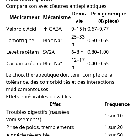
Comparaison avec d’autres antiépileptiques
Demi-
Prix générique
Médicament
Mécanisme
vie
(€/pièce)
Valproic Acid
↑ GABA
9–16 h
0.67–0.77
25–33
Lamotrigine
Bloc Na⁺
0.50–0.65
h
Levetiracétam
SV2A
6–8 h
0.80–1.00
12–17
Carbamazépine
Bloc Na⁺
0.40–0.55
h
Le choix thérapeutique doit tenir compte de la
tolérance, des comorbidités et des interactions
médicamenteuses.
Effets indésirables possibles
Effet
Fréquence
Troubles digestifs (nausées,
1 sur 10
vomissements)
Prise de poids, tremblements
1 sur 20
Alopécie réversible
1 sur 50