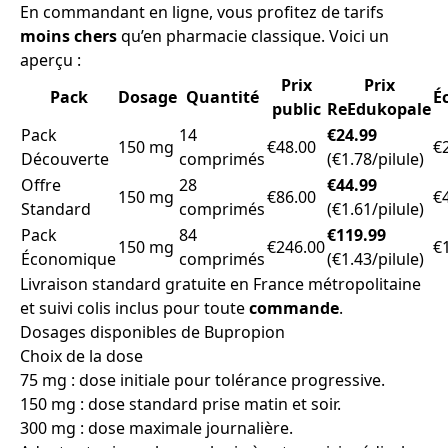
En commandant en ligne, vous profitez de tarifs
moins chers
qu’en pharmacie classique. Voici un
aperçu :
Prix
Prix
Pack
Dosage
Quantité
É
public
ReEdukopale
Pack
14
€24.99
150 mg
€48.00
€
Découverte
comprimés
(€1.78/pilule)
Offre
28
€44.99
150 mg
€86.00
€
Standard
comprimés
(€1.61/pilule)
Pack
84
€119.99
150 mg
€246.00
€
Économique
comprimés
(€1.43/pilule)
Livraison standard gratuite en France métropolitaine
et suivi colis inclus pour toute
commande
.
Dosages disponibles de Bupropion
Choix de la dose
75 mg : dose initiale pour tolérance progressive.
150 mg : dose standard prise matin et soir.
300 mg : dose maximale journalière.