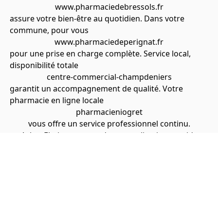
www.pharmaciedebressols.fr
assure votre bien-être au quotidien. Dans votre
commune, pour vous
www.pharmaciedeperignat.fr
pour une prise en charge complète. Service local,
disponibilité totale
centre-commercial-champdeniers
garantit un accompagnement de qualité. Votre
pharmacie en ligne locale
pharmacieniogret
vous offre un service professionnel continu.
Achat Elmiron sans ordonnance livraison rapide
Acheter Eflornithine en ligne livraison rapide
Achat Digoxin meilleur prix sans ordonnance
Acheter Olumiant pas cher livraison rapide
Acheter Luvox livraison rapide pas cher
Acheter Famciclovir meilleur prix sans ordonnance
Achat Alfuzosin sans ordonnance livraison rapide
📞
09 61 67 28 78