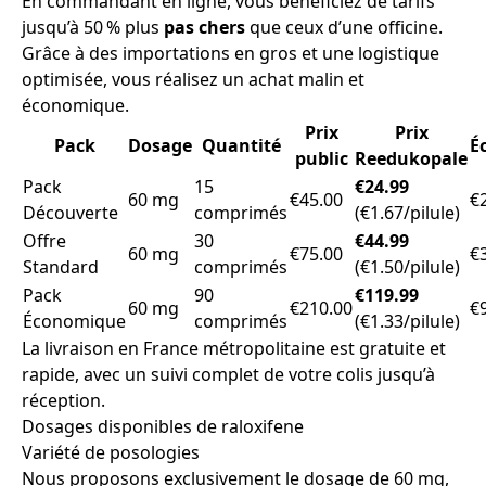
En commandant en ligne, vous bénéficiez de tarifs
jusqu’à 50 % plus
pas chers
que ceux d’une officine.
Grâce à des importations en gros et une logistique
optimisée, vous réalisez un achat malin et
économique.
Prix
Prix
Pack
Dosage
Quantité
É
public
Reedukopale
Pack
15
€24.99
60 mg
€45.00
€
Découverte
comprimés
(€1.67/pilule)
Offre
30
€44.99
60 mg
€75.00
€
Standard
comprimés
(€1.50/pilule)
Pack
90
€119.99
60 mg
€210.00
€
Économique
comprimés
(€1.33/pilule)
La livraison en France métropolitaine est gratuite et
rapide, avec un suivi complet de votre colis jusqu’à
réception.
Dosages disponibles de raloxifene
Variété de posologies
Nous proposons exclusivement le dosage de 60 mg,