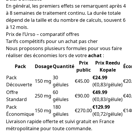
En général, les premiers effets se remarquent après 4
à 8 semaines de traitement continu. La durée totale
dépend de la taille et du nombre de calculs, souvent 6
à 12 mois.
Prix de l’Urso – comparatif offres
Tarifs compétitifs pour un achat pas cher
Nous proposons plusieurs formules pour vous faire
réaliser des économies lors de votre
achat
:
Prix
Prix Reedu
Pack
Dosage
Quantité
Éco
public
Kopale
Pack
30
€24.99
150 mg
€45.00
€20
Découverte
gélules
(€0,83/gélule)
Offre
60
€49.99
250 mg
€90.00
€40
Standard
gélules
(€0,83/gélule)
Pack
180
€129.99
150 mg
€270.00
€14
Économique
gélules
(€0,72/gélule)
Livraison rapide offerte et suivi gratuit en France
métropolitaine pour toute commande.