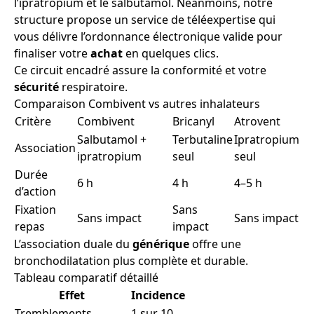
l’ipratropium et le salbutamol. Néanmoins, notre
structure propose un service de téléexpertise qui
vous délivre l’ordonnance électronique valide pour
finaliser votre
achat
en quelques clics.
Ce circuit encadré assure la conformité et votre
sécurité
respiratoire.
Comparaison Combivent vs autres inhalateurs
Critère
Combivent
Bricanyl
Atrovent
Salbutamol +
Terbutaline
Ipratropium
Association
ipratropium
seul
seul
Durée
6 h
4 h
4–5 h
d’action
Fixation
Sans
Sans impact
Sans impact
repas
impact
L’association duale du
générique
offre une
bronchodilatation plus complète et durable.
Tableau comparatif détaillé
Effet
Incidence
Tremblements
1 sur 10