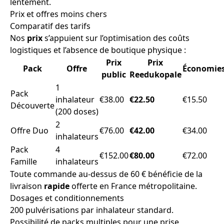
lentement.
Prix et offres moins chers
Comparatif des tarifs
Nos
prix
s’appuient sur l’optimisation des coûts
logistiques et l’absence de boutique physique :
Prix
Prix
Pack
Offre
Économie
public
Reedukopale
1
Pack
inhalateur
€38.00
€22.50
€15.50
Découverte
(200 doses)
2
Offre Duo
€76.00
€42.00
€34.00
inhalateurs
Pack
4
€152.00
€80.00
€72.00
Famille
inhalateurs
Toute commande au-dessus de 60 € bénéficie de la
livraison
rapide
offerte en France métropolitaine.
Dosages et conditionnements
200 pulvérisations par inhalateur standard.
Possibilité de packs multiples pour une prise