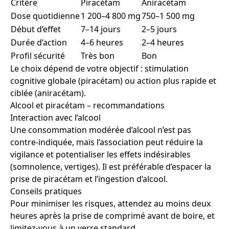
Critère
Piracétam
Aniracétam
Dose quotidienne
1 200–4 800 mg
750–1 500 mg
Début d’effet
7–14 jours
2–5 jours
Durée d’action
4–6 heures
2–4 heures
Profil sécurité
Très bon
Bon
Le choix dépend de votre objectif : stimulation
cognitive globale (piracétam) ou action plus rapide et
ciblée (aniracétam).
Alcool et piracétam – recommandations
Interaction avec l’alcool
Une consommation modérée d’alcool n’est pas
contre-indiquée, mais l’association peut réduire la
vigilance et potentialiser les effets indésirables
(somnolence, vertiges). Il est préférable d’espacer la
prise de piracétam et l’ingestion d’alcool.
Conseils pratiques
Pour minimiser les risques, attendez au moins deux
heures après la prise de comprimé avant de boire, et
limitez-vous à un verre standard.