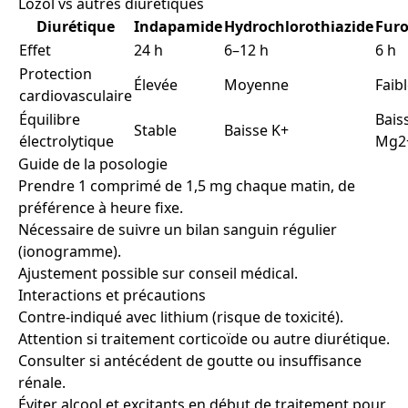
Lozol vs autres diurétiques
Diurétique
Indapamide
Hydrochlorothiazide
Fur
Effet
24 h
6–12 h
6 h
Protection
Élevée
Moyenne
Faib
cardiovasculaire
Équilibre
Bais
Stable
Baisse K+
électrolytique
Mg2
Guide de la posologie
Prendre 1 comprimé de 1,5 mg chaque matin, de
préférence à heure fixe.
Nécessaire de suivre un bilan sanguin régulier
(ionogramme).
Ajustement possible sur conseil médical.
Interactions et précautions
Contre-indiqué avec lithium (risque de toxicité).
Attention si traitement corticoïde ou autre diurétique.
Consulter si antécédent de goutte ou insuffisance
rénale.
Éviter alcool et excitants en début de traitement pour