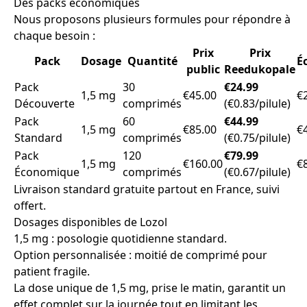
Des packs économiques
Nous proposons plusieurs formules pour répondre à
chaque besoin :
Prix
Prix
Pack
Dosage
Quantité
É
public
Reedukopale
Pack
30
€24.99
1,5 mg
€45.00
€
Découverte
comprimés
(€0.83/pilule)
Pack
60
€44.99
1,5 mg
€85.00
€
Standard
comprimés
(€0.75/pilule)
Pack
120
€79.99
1,5 mg
€160.00
€
Économique
comprimés
(€0.67/pilule)
Livraison standard gratuite partout en France, suivi
offert.
Dosages disponibles de Lozol
1,5 mg : posologie quotidienne standard.
Option personnalisée : moitié de comprimé pour
patient fragile.
La dose unique de 1,5 mg, prise le matin, garantit un
effet complet sur la journée tout en limitant les